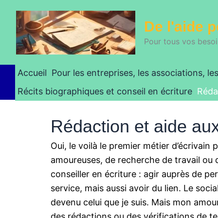
Skip
to
De l'aide p
content
Pour tous vos besoin
Accueil
Pour les entreprises, les associations, les
Récits biographiques et conseil en écriture
Rédac
Rédaction et aide aux
Oui, le voilà le premier métier d’écrivain 
amoureuses, de recherche de travail ou d
conseiller en écriture : agir auprès de
service, mais aussi avoir du lien. Le soci
devenu celui que je suis. Mais mon amour
des rédactions ou des vérifications de te