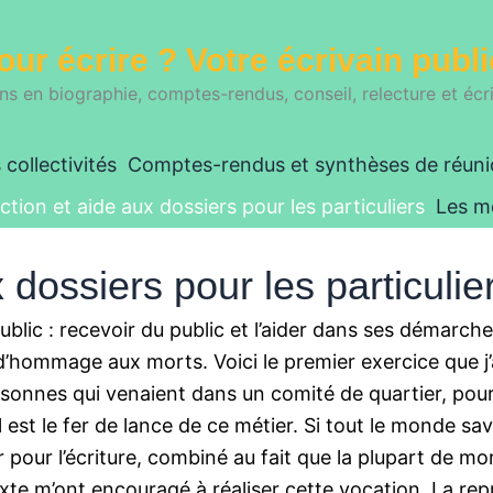
our écrire ? Votre écrivain publi
s en biographie, comptes-rendus, conseil, relecture et écri
 collectivités
Comptes-rendus et synthèses de réun
tion et aide aux dossiers pour les particuliers
Les m
 dossiers pour les particulie
public : recevoir du public et l’aider dans ses démarche
’hommage aux morts. Voici le premier exercice que j’ai
 personnes qui venaient dans un comité de quartier, 
al est le fer de lance de ce métier. Si tout le monde sa
 pour l’écriture, combiné au fait que la plupart de m
xte m’ont encouragé à réaliser cette vocation. La repr